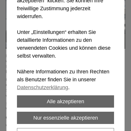
akzeptieren“ klicken. Sie können Ihre
freiwillige Zustimmung jederzeit
widerrufen.
Unter „Einstellungen“ erhalten Sie
detaillierte Informationen zu den
verwendeten Cookies und können diese
selbst verwalten.
Die Firma Friedrich Kornfeind KG ist ein Familienunternehmen,
welches sich seit mehr als 100 Jahren auf den Großhandel und
Import von frischem und tiefgekühltem
Geflügel
spezialisiert
Nähere Informationen zu Ihren Rechten
hat.
als Benutzer finden Sie in unserer
Unser Betrieb war vom Jahre 1895 bis 2007 im 12. Wiener
Gemeindebezirk ansässig. Im Jahre 2007 erfolgte der
Datenschutzerklärung
.
Spatenstich für den Bau unseres neuen Betriebsstandortes,
welcher nach modernsten EU-Richtlinien errichtet wurde.
Alle akzeptieren
Seit Anfang 2008 befindet sich unser Firmensitz nun in 1030
Wien, Franzosengraben 20.
Geflügel-Großhandel in ganz Österreich
Nur essenzielle akzeptieren
Wir beliefern ein breites Kundenspektrum, zu welchem unter