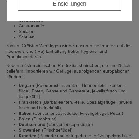
anderem
Einstellungen
Lebensmittelketten
Einzelhandelsgeschäfte
Großküchen
Gastronomie
Spitäler
Schulen
zählen. Größten Wert legen wir bei unseren Lieferanten auf die
nachweisliche (IFS) Einhaltung hoher Hygiene- und
Produktstandards.
Neben 5 österreichischen Produktionsbetrieben, die uns täglich
beliefern, importieren wir Geflügel aus folgenden europäischen
Ländern:
Ungarn
(Putenbrust, -schnitzel, Hühnerfilets, -keulen, -
flügel, Enten, Gänse und Gänseteile, jeweils frisch und
tiefgekühlt)
Frankreich
(Barbarieenten, -teile, Spezialgeflügel, jeweils
frisch und tiefgekühlt)
Italien
(Convenienceprodukte, Frischgeflügel, Puten)
Polen
(Putenbrust)
Deutschland
(Convenienceprodukte)
Slowenien
(Frischgeflügel)
Kroatien
(Panierte und naturgebratene Geflügelprodukte)